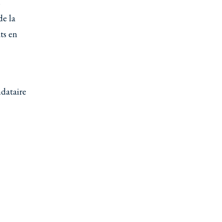
s
de la
ts en
ndataire