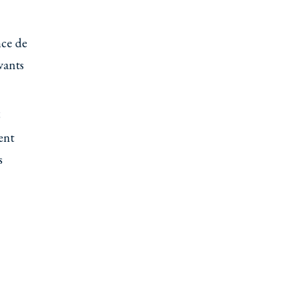
nce de
vants
S
ent
s