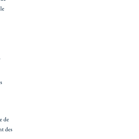
 le
r
es
re de
nt des