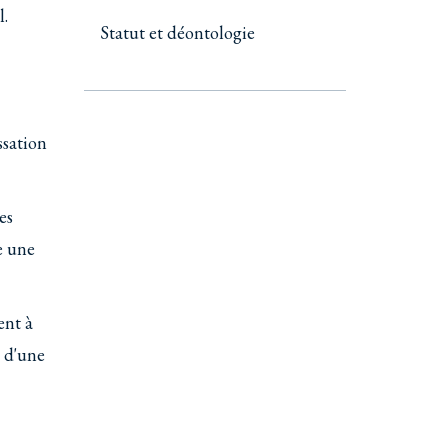
l.
Statut et déontologie
ssation
es
e une
ent à
é d'une