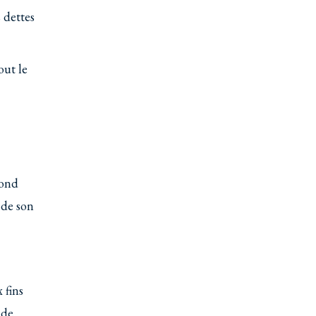
 dettes
out le
fond
 de son
 fins
 de