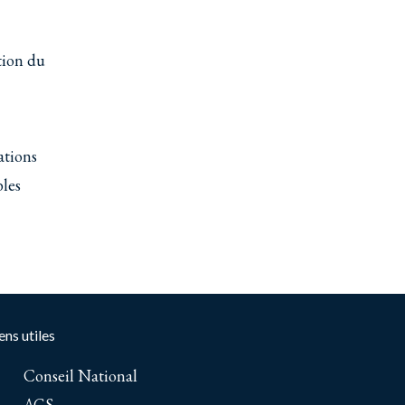
tion du
ations
bles
ens utiles
Conseil National
AGS