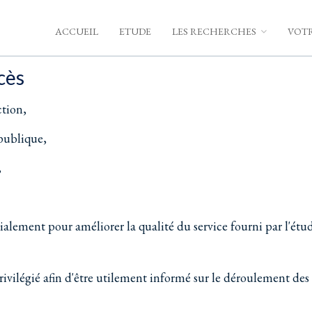
ACCUEIL
ETUDE
LES RECHERCHES
VOTR
cès
ction,
publique,
,
alement pour améliorer la qualité du service fourni par l'étu
ivilégié afin d'être utilement informé sur le déroulement des