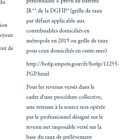
personnalisé » prévu au barème
 du
IR** de la DGFIP* (grille de taux
par défaut applicable aux
tion
contribuables domiciliés en
oyeur.
métropole en 2019 ou grille de taux
ent de
pour ceux domiciliés en outre-mer)
http://bofip.impots.gouv.fr/bofip/11255-
PGP.html
Pour les revenus versés dans le
cadre d'une procédure collective,
une retenue à la source sera opérée
par le professionnel désigné sur le
revenu net imposable versé sur la
base du taux de prélèvement