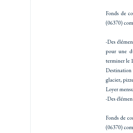
Fonds de c
(06370) com
-Des élémen
pour une d
terminer le 
Destination 
glacier, pizz
Loyer men
-Des élément
Fonds de c
(06370) com