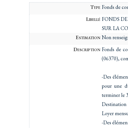
Type
Fonds de co
Libellé
FONDS DE
SUR LA C
Estimation
Non renseig
Description
Fonds de c
(06370), co
-Des élémen
pour une d
terminer le 
Destination :
Loyer men
-Des élément