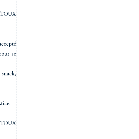
ARTOUX
accepté
pour se
 snack,
tice.
ARTOUX