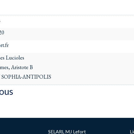
a
20
rt.fr
es Lucioles
mes, Aristote B
T SOPHIA-ANTIPOLIS
tous
SELARL MJ Lefort
Li